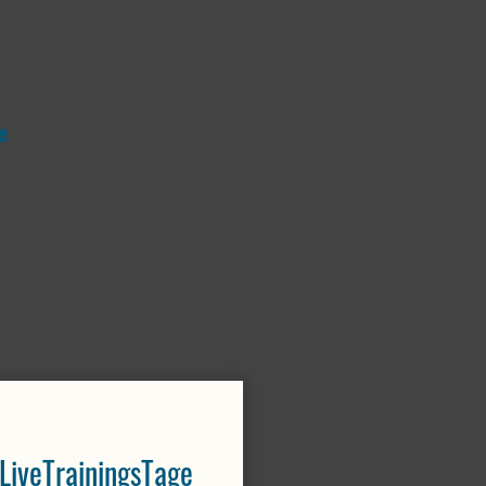
e
und zu etablieren.
LiveTrainingsTage