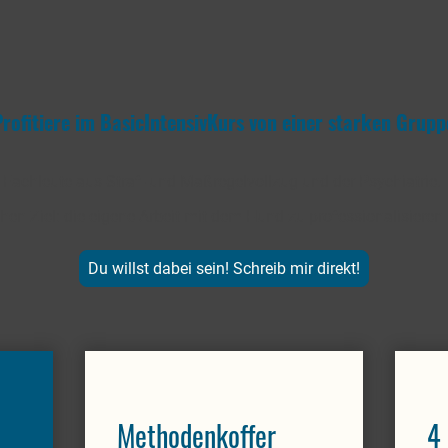
Profitiere im BasicIntensivKurs von einer starken Grupp
Fachleute aus Straf- und Maßregelvollzug und der Psychiatrie.
chen Ziel: die eigene Arbeit mit dem Hund zu professionalisieren 
Du willst dabei sein! Schreib mir direkt!
Methodenkoffer
4 