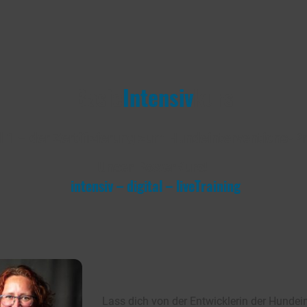
Basic
Intensiv
kurs
l 1 – der Zertifizierung zum Hundeinterventions-Pr
Unser PowerKurs!
intensiv – digital – liveTraining
Lass dich von der Entwicklerin der Hundei