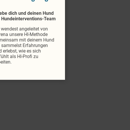
lebe dich und deinen Hund
s Hundeinterventions-Team
 wendest angeleitet von
rena unsere HI-Methode
meinsam mit deinem Hund
, sammelst Erfahrungen
 erlebst, wie es sich
ühlt als HI-Profi zu
eiten.