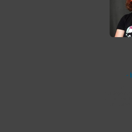
- 
Du ha
hundegestütz
und in dein 
Und dabei 