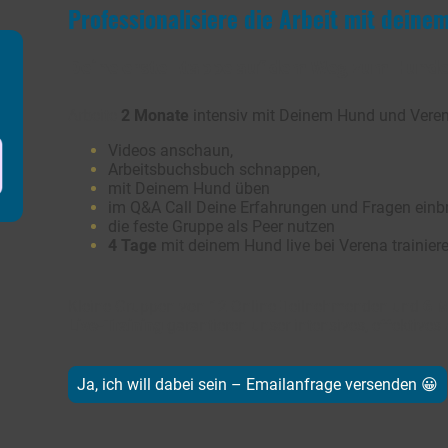
Professionalisiere die Arbeit mit deine
Deine erste Etappe auf dem Weg zum Hunde
Arbeite
2 Monate
intensiv mit Deinem Hund und Veren
Videos anschaun,
Arbeitsbuchsbuch schnappen,
mit Deinem Hund üben
im Q&A Call Deine Erfahrungen und Fragen einb
die feste Gruppe als Peer nutzen
4 Tage
mit deinem Hund live bei Verena trainier
Kleine Gruppen von 12 Online-Teilnehmenden und
6 
Live-Training
garantieren unser intensives, effektives
Ja, ich will dabei sein – Emailanfrage versenden 😀