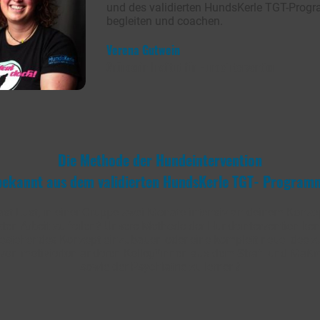
und des validierten HundsKerle TGT-Prog
begleiten und coachen.
Verena Gutwein
Gründerin Institut für Hundeintervention
Die Methode der Hundeintervention
bekannt aus dem validierten HundsKerle TGT- Program
st Lust, in einer Gruppe zwei Monate intensiv an deinem Konze
ten Arbeit zu feilen? Unsere Methode der Hundeintervention ken
bestehendes Konzept einzubauen oder eine komplett neue Idee z
von motivierten anderen Kolleg*innen aus dem Straf -und Maßr
sowie der Psychiatrie zu lernen?