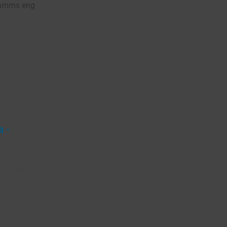
ramms eng
m -
pt der
nen zu lernen
u entwickeln?
egelvollzug