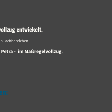
vollzug entwickelt.
en Fachbereichen.
d
Petra - im Maßregelvollzug
.
en: