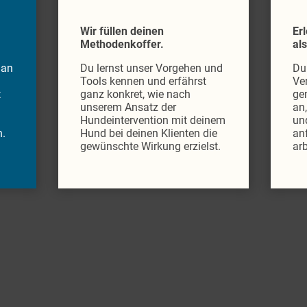
Wir füllen deinen
Er
Methodenkoffer.
al
 an
Du lernst unser Vorgehen und
Du
Tools kennen und erfährst
Ve
t
ganz konkret, wie nach
ge
unserem Ansatz der
an
Hundeintervention mit deinem
und
n.
Hund bei deinen Klienten die
anf
gewünschte Wirkung erzielst.
arb